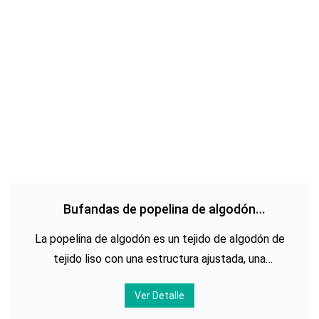
Bufandas de popelina de algodón
estampadas personalizadas
La popelina de algodón es un tejido de algodón de
tejido liso con una estructura ajustada, una
superficie y un tejido limpios y un tacto suave y liso.
Ver Detalle
La superficie de la tela tiene un grano distinto,
uniforme y en forma de diamante formado por el pa