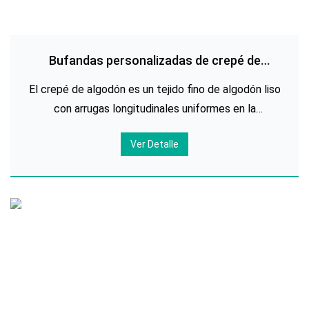
Bufandas personalizadas de crepé de
algodón o arrugadas
El crepé de algodón es un tejido fino de algodón liso
con arrugas longitudinales uniformes en la
superficie. El hilo de algodón ordinario se usa en la
Ver Detalle
dirección de la urdimbre y el hilo de algodón
retorcido fuerte se usa en la dirección de la trama.
La guarida de la disformidad