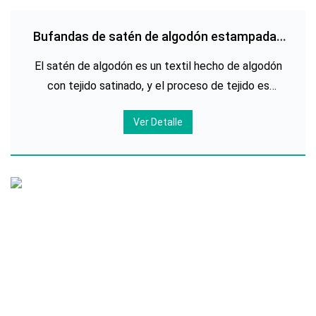
Bufandas de satén de algodón estampadas
personalizadas
El satén de algodón es un textil hecho de algodón
con tejido satinado, y el proceso de tejido es
complicado. La densidad del satén es de unos
Ver Detalle
173x124cm. Es un tejido de algodón fino. Los hilos
de urdimbre y trama de tela de satén son interla