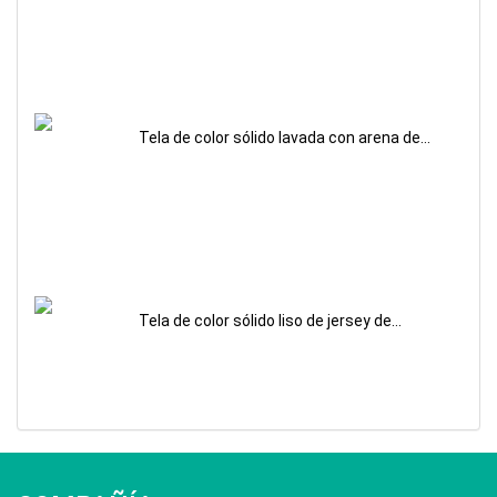
mayor
Tela de color sólido lavada con arena de
mezcla de rayón de sarga para la venta al
por mayor
Tela de color sólido liso de jersey de
algodón para la venta al por mayor