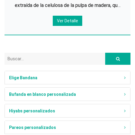
extraída de la celulosa de la pulpa de madera, que
se elabora mediante una serie de procesos químicos
Ver Detalle
junto con el anhídrido acético como materia prima.
La fibra de acetato tiene buena termoplasticidad,
sobresale
Elige Bandana
Bufanda en blanco personalizada
Hiyabs personalizados
Pareos personalizados