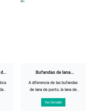
 de
Bufandas de lana
estampadas
tica
A diferencia de las bufandas
das
personalizadas
da
de lana de punto, la lana de
 de
los años 80 o 100 que usamos
Ver Detalle
las
es tela tejida, que es
las
relativamente delgada, similar