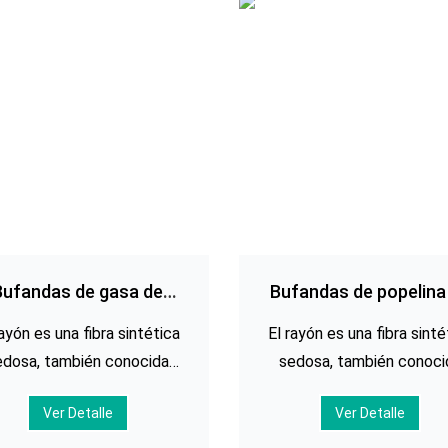
Bufandas de gasa de
Bufandas de popelina
viscosa de rayón
viscosa de rayón
rayón es una fibra sintética
El rayón es una fibra sinté
presas personalizadas
impresas personaliza
edosa, también conocida
sedosa, también conoci
mo viscosa, una fibra de
como viscosa, una fibra
Ver Detalle
Ver Detalle
lulosa con muchas de las
celulosa con muchas de 
smas propiedades que las
mismas propiedades que 