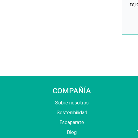
teji
uni
hi
urd
ret
d
g
COMPAÑÍA
Sobre nosotros
Sostenibilidad
Escaparate
Blog