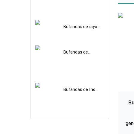
impresas
fi
personalizadas
ray
de 
Bufandas de rayón
de seda impresas
personalizadas
Bufandas de
Cupro Lisas
Lavadas con Arena
Impresas
Personalizadas
Bufandas de lino
de cáñamo y
algodón
Bu
personalizadas
gen
10