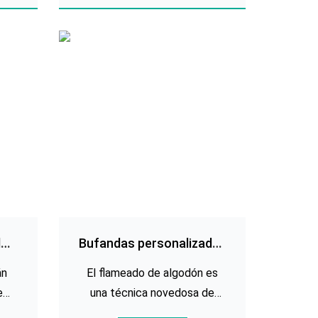
l
a la tela de cachemira ligera, y
idos
es ligera, suave, resbaladiza y
stos
cálida. La tela también es
esponjosa y poco el.
l
Bufandas personalizadas
das
de lino flameado de
án
El flameado de algodón es
algodón
e
una técnica novedosa de
n
tejido para telas de algodón.