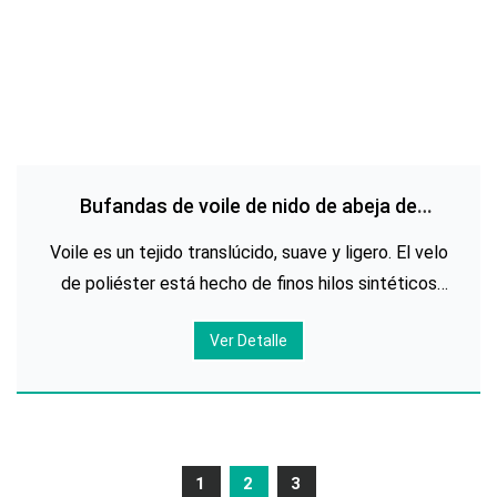
Bufandas de voile de nido de abeja de
poliéster impresas personalizadas
Voile es un tejido translúcido, suave y ligero. El velo
de poliéster está hecho de finos hilos sintéticos
que se tejen muy apretados para crear este tejido
Ver Detalle
fino con un tacto suave y delicado. El velo de
poliéster es barato y su
1
2
3