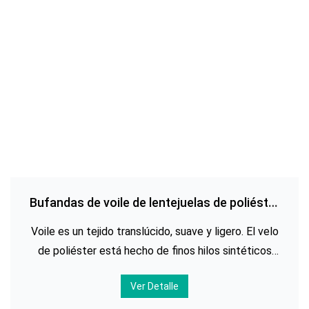
Bufandas de voile de lentejuelas de poliéster
impresas personalizadas
Voile es un tejido translúcido, suave y ligero. El velo
de poliéster está hecho de finos hilos sintéticos
que se tejen muy apretados para crear este tejido
Ver Detalle
fino con un tacto suave y delicado. El velo de
poliéster es barato y su