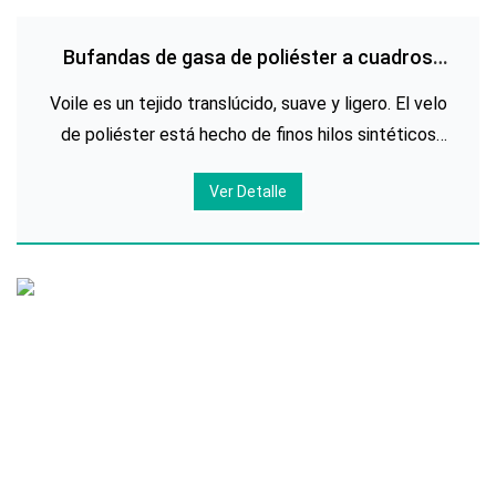
Bufandas de gasa de poliéster a cuadros
impresas personalizadas
Voile es un tejido translúcido, suave y ligero. El velo
de poliéster está hecho de finos hilos sintéticos
que se tejen muy apretados para crear este tejido
Ver Detalle
fino con un tacto suave y delicado. El velo de
poliéster es barato y su