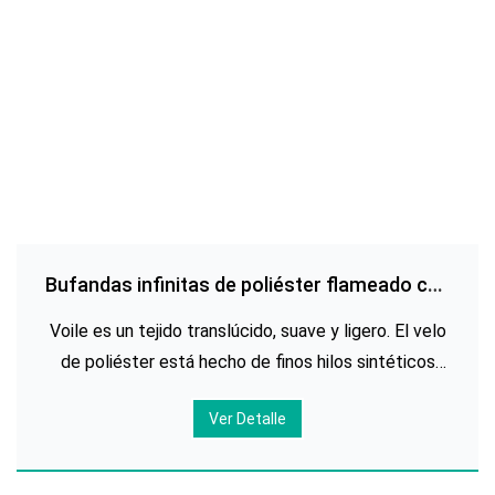
Bufandas infinitas de poliéster flameado con
estampado metálico personalizado
Voile es un tejido translúcido, suave y ligero. El velo
de poliéster está hecho de finos hilos sintéticos
que se tejen muy apretados para crear este tejido
Ver Detalle
fino con un tacto suave y delicado. El velo de
poliéster es barato y su