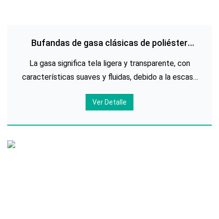
Bufandas de gasa clásicas de poliéster
impresas personalizadas
La gasa significa tela ligera y transparente, con
características suaves y fluidas, debido a la escasa
urdimbre y trama de la tela, especialmente fácil de
Ver Detalle
respirar, a través de la cantidad de tratamiento
alcalino y hace que la tela se sienta en partículas