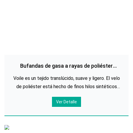
Bufandas de gasa a rayas de poliéster
impresas personalizadas
Voile es un tejido translúcido, suave y ligero. El velo
de poliéster está hecho de finos hilos sintéticos
que se tejen muy apretados para crear este tejido
Ver Detalle
fino con un tacto suave y delicado. El velo de
poliéster es barato y su