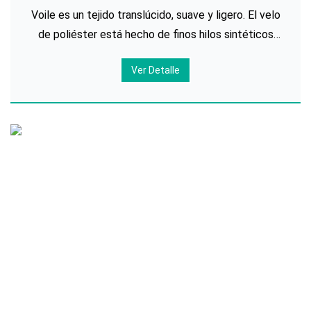
Impresas Personalizadas
Voile es un tejido translúcido, suave y ligero. El velo
de poliéster está hecho de finos hilos sintéticos
que se tejen muy apretados para crear este tejido
Ver Detalle
fino con un tacto suave y delicado. El velo de
poliéster es barato y su