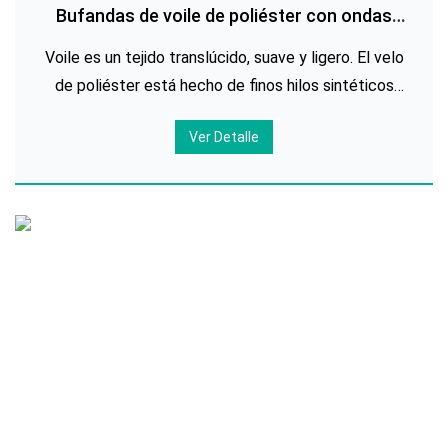
Bufandas de voile de poliéster con ondas
impresas personalizadas
Voile es un tejido translúcido, suave y ligero. El velo
de poliéster está hecho de finos hilos sintéticos
que se tejen muy apretados para crear este tejido
Ver Detalle
fino con un tacto suave y delicado. El velo de
poliéster es barato y su