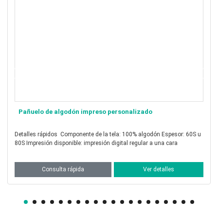
do
Pañuelo de algodón de seda estampado pers
Detalles rápidos Componente de la tela: 30% seda 70% algodón
ar a una cara
Grosor: 9, 12, 14 y 16 momme Impresión disp
er detalles
Consulta rápida
Ver d