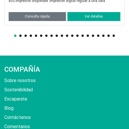
ar a una cara
Grosor: 9, 12, 14 y 16 momme Impresión disp
er detalles
Consulta rápida
Ver d
COMPAÑÍA
Sobre nosotros
Sostenibilidad
Escaparate
Blog
Contáctenos
Comentarios