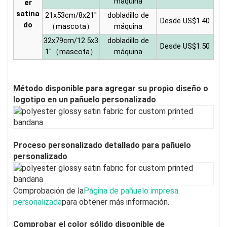
máquina
er
satina
21x53cm/8x21"
dobladillo de
Desde US$1.40
do
（
mascota
）
máquina
32x79cm/12.5x3
dobladillo de
Desde US$1.50
1"
（
mascota
）
máquina
Método disponible para agregar su propio diseño o
logotipo en un pañuelo personalizado
Proceso personalizado detallado para pañuelo
personalizado
Comprobación de la
Página de pañuelo impresa
personalizada
para obtener más información.
Comprobar el color sólido disponible de