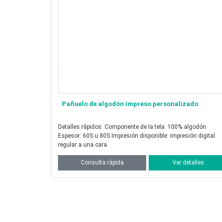
ado
Pañuelo de algodón de seda estampado
personalizado
Detalles rápidos Componente de la tela: 30% seda 70%
algodón Grosor: 9, 12, 14 y 16 momme Impresión disponible:
normal si
talles
Consulta rápida
Ver detalles