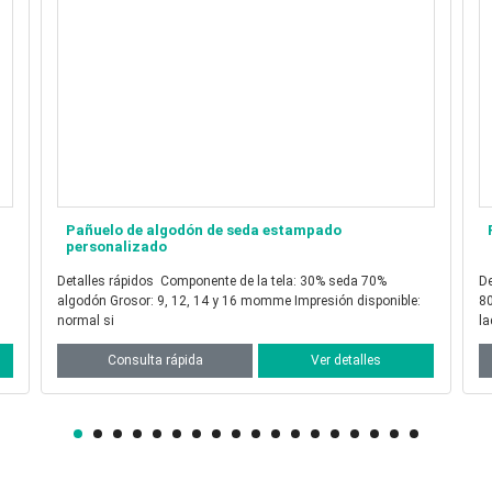
Pañuelo de lana merino estampado personalizado
Detalles rápidos Componente de la tela: 100% lana Espesor:
Detalle
80s o 100S Impresión disponible: impresión digital regular a un
12, 1
lado o
ca
Consulta rápida
Ver detalles