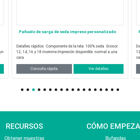
Pañuelo de sarga de seda impreso personalizado
Detalles rápidos Componente de la tela: 100% seda Grosor:
Detalle
12, 14, 16 y 18 momme Impresión disponible: normal a una
12, 14
cara
ca
Consulta rápida
Ver detalles
RECURSOS
CÓMO EMPEZ
Obtener muestras
Bufandas