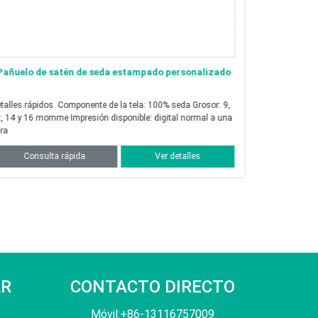
Pañuelo de satén de seda estampado personalizado
Pañuelo de
personali
s rápidos Componente de la tela: 100% seda Grosor: 9,
Detalles rápidos Componente de la tela: 100%
 y 16 momme Impresión disponible: digital normal a una
Espesor: 50D o 75d Impresión disponibl
ra
transferencia 
Consulta rápida
Ver detalles
Consu
AR
CONTACTO DIRECTO
Móvil:+86-13116757009