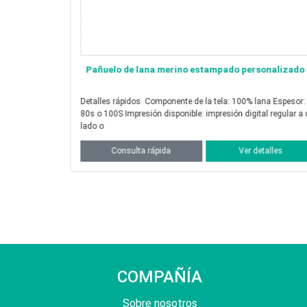
Pañuelo de lana merino estampado personalizado
Detalles rápidos Componente de la tela: 100% lana Espesor:
80s o 100S Impresión disponible: impresión digital regular a un
lado o
talles
Consulta rápida
Ver detalles
COMPAÑÍA
Sobre nosotros