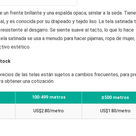
e un frente brillante y una espalda opaca, similar a la seda. Tien
al, y es conocida por su drapeado y tejido liso. La tela satinada 
 resistente al desgarro. Se siente suave al tacto, lo que lo hace
 tela satinada se usa a menudo para hacer pijamas, ropa de mujer,
ctivo estético.
stock
 precios de las telas están sujetos a cambios frecuentes, para pr
ra obtener una cotización.
≥
100-499 metros
500 metros
US$2.80/metro
US$1.80/metro