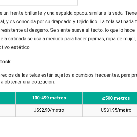
e un frente brillante y una espalda opaca, similar a la seda. Tien
al, y es conocida por su drapeado y tejido liso. La tela satinada 
 resistente al desgarro. Se siente suave al tacto, lo que lo hace
 tela satinada se usa a menudo para hacer pijamas, ropa de mujer,
ctivo estético.
stock
 precios de las telas están sujetos a cambios frecuentes, para pr
ra obtener una cotización.
≥
100-499 metros
500 metros
US$2.90/metro
US$1.95/metro