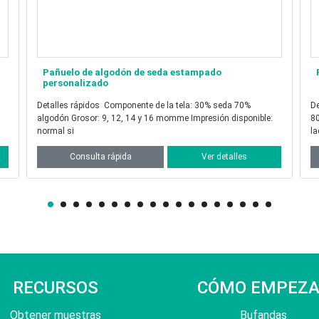
Pañuelo de lana merino estampado personalizado
Detalles rápidos Componente de la tela: 100% lana Espesor:
Detalle
80s o 100S Impresión disponible: impresión digital regular a un
12, 1
lado o
ca
Consulta rápida
Ver detalles
RECURSOS
CÓMO EMPEZ
Obtener muestras
Bufandas