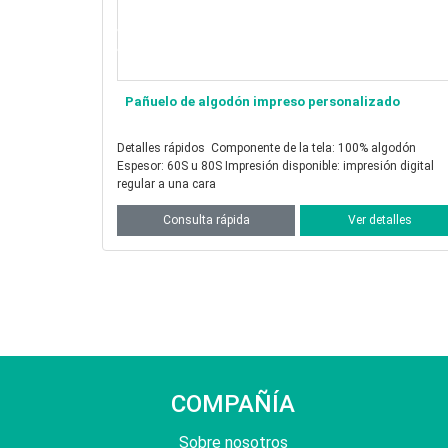
ado
Pañuelo de algodón de seda estampado
personalizado
Detalles rápidos Componente de la tela: 30% seda 70%
algodón Grosor: 9, 12, 14 y 16 momme Impresión disponible:
normal si
talles
Consulta rápida
Ver detalles
COMPAÑÍA
Sobre nosotros