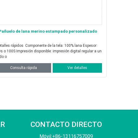
Pañuelo de sarga de seda impreso personalizado
Pañuelo de
s rápidos Componente de la tela: 100% seda Grosor:
Detalles rápidos Componente de la tela: 100% seda
4, 16 y 18 momme Impresión disponible: normal a una
12, 14 y 16 momme Impresión disponible: d
ra
cara
Consulta rápida
Ver detalles
Consu
AR
CONTACTO DIRECTO
Móvil:+86-13116757009