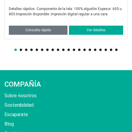
Detalles rápidos Componente de la tela: 30% seda 70% algodón
gital regular a una cara
Grosor: 9, 12, 14 y 16 m
Ver detalles
Consulta rápida
COMPAÑÍA
Sobre nosotros
Sostenibilidad
Escaparate
Blog